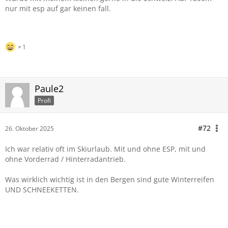
nur mit esp auf gar keinen fall.
diesmal wieder im Auto schlafen zu können.
Eine Standheizung einbauen will ich nicht.
Eine mobile neben das Auto stellen und die Luft ins Auto
leiten, wäre meine Idee.. Aber wenn der Schlauch bei -30
1
Grad abfällt, dann wars das.
Gas im Innenraum.. nicht smart.
Also habe ich mir für Hotel und Airbnb's für die Reise
entschlossen.
Paule2
Profi
#72
26. Oktober 2025
Ich war relativ oft im Skiurlaub. Mit und ohne ESP, mit und
ohne Vorderrad / Hinterradantrieb.
Was wirklich wichtig ist in den Bergen sind gute Winterreifen
UND SCHNEEKETTEN.