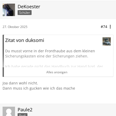
DeKoester
Schüler
#74
27. Oktober 2025
Zitat von duksomi
Du musst vorne in der Fronthaube aus dem kleinen
Sicherungskasten eine der Sicherungen ziehen.
Ich habe gerade nicht das Handbuch zur Hand bzgl. der
Sicherungsbelegung, aber das müsste dort eindeutig sein,
Alles anzeigen
dass eine fürs ABS ist.
Joa dann wohl nicht.
Dann zeigt jedoch auch der Tacho keine Geschwindigkeit
Dann muss ich gucken wie ich das mache
mehr an und der Kilometerzähler geht nicht mehr.
Ist also wirklich nur etwas zum Driften oder um sich aus
einer brenzligen Situation zu befreien.
Paule2
Profi