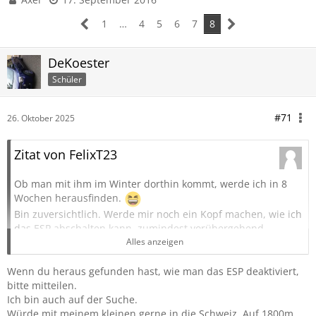
1
…
4
5
6
7
8
DeKoester
Schüler
#71
26. Oktober 2025
Zitat von FelixT23
Ob man mit ihm im Winter dorthin kommt, werde ich in 8
Wochen herausfinden.
Bin zuversichtlich. Werde mir noch ein Kopf machen, wie ich
das ESP abschalten kann, zumindest vorübergehend.
Mittlerweile haben es schon einige nicht 4x4 Fahrzeuge
Alles anzeigen
dorthin geschafft, also mal schauen. Und wenn nicht, dreht
man halt um. Hauptsache probieren.
Wenn du heraus gefunden hast, wie man das ESP deaktiviert,
Natürlich ist das ernst gemeint!
bitte mitteilen.
Ich bin auch auf der Suche.
Wie hast du dein Dachzelt beheizt? Mein eigentlicher Plan
Würde mit meinem kleinen gerne in die Schweiz. Auf 1800m
war es, irgendwie den Innenraum zu heizen, um auch