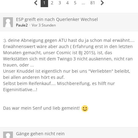
1
2
3
4
5
…
81
ESP greift ein nach Querlenker Wechsel
Paule2
Vor 3 Stunden
:). deine Abneigung gegen ATU hast du ja schon mal erwähnt....
Erwähnenswert wäre aber auch ( Erfahrung erst in den letzten
Monaten gemacht, unser Cosmic ist BJ 2015), ist, das
Werkstätten sich mit dem Twingo 3 nicht auskennen, nicht ran
trauen, oder ...
Unser Knuddel ist eigentlich nur bei uns "Verliebten" beleibt,
bei allen anderen hört es auf.
Selbst beim Reifenkauf.... Mischbereifung, es hilft nur
Eigeninitiative...!
Das war mein Senf und lieb gemeint!
Gänge gehen nicht rein