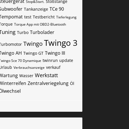
steuergerät
Stoßstange
Stop&Start.
Subwoofer
TCe 90
Tankanzeige
Tempomat
test
Testbericht
Tieferlegung
Torque
Torque App mit OBD2-Bluetooth
Tuning
Turbolader
Turbo
Twingo 3
Twingo
Turbomotor
Twingo AH
Twingo III
Twingo GT
twinrun
update
Twingo Sce 70 Dynamique
Urlaub
verkauf
Verbrauchsanzeige
Werkstatt
Wartung
Wasser
Winterreifen
Zentralveriegelung
Öl
Ölwechsel