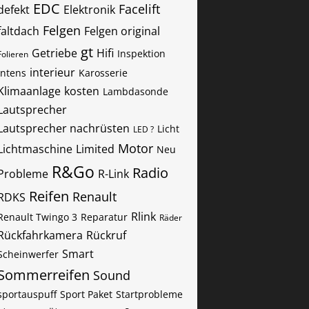
EDC
Facelift
defekt
Elektronik
Felgen
faltdach
Felgen original
gt
Getriebe
Hifi
Inspektion
Folieren
interieur
Intens
Karosserie
Klimaanlage
kosten
Lambdasonde
Lautsprecher
Lautsprecher nachrüsten
Licht
LED ?
Motor
Lichtmaschine
Limited
Neu
R&Go
Radio
Probleme
R-Link
Reifen
Renault
RDKS
Rlink
Renault Twingo 3
Reparatur
Räder
Rückfahrkamera
Rückruf
Smart
Scheinwerfer
Sommerreifen
Sound
sportauspuff
Sport Paket
Startprobleme