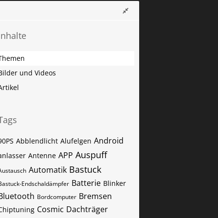
Inhalte
Themen
Bilder und Videos
Artikel
Tags
Android
90PS
Abblendlicht
Alufelgen
Auspuff
APP
anlasser
Antenne
Bastuck
Automatik
Austausch
Batterie
Blinker
Bastuck-Endschaldämpfer
Bluetooth
Bremsen
Bordcomputer
Cosmic
Dachträger
Chiptuning