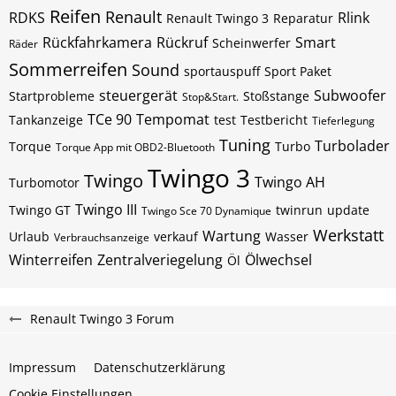
Reifen
Renault
RDKS
Rlink
Renault Twingo 3
Reparatur
Rückfahrkamera
Rückruf
Smart
Scheinwerfer
Räder
Sommerreifen
Sound
sportauspuff
Sport Paket
steuergerät
Subwoofer
Startprobleme
Stoßstange
Stop&Start.
TCe 90
Tempomat
Tankanzeige
test
Testbericht
Tieferlegung
Tuning
Turbolader
Torque
Turbo
Torque App mit OBD2-Bluetooth
Twingo 3
Twingo
Twingo AH
Turbomotor
Twingo III
Twingo GT
twinrun
update
Twingo Sce 70 Dynamique
Werkstatt
Wartung
Urlaub
verkauf
Wasser
Verbrauchsanzeige
Winterreifen
Zentralveriegelung
Ölwechsel
Öl
Renault Twingo 3 Forum
Impressum
Datenschutzerklärung
Cookie Einstellungen