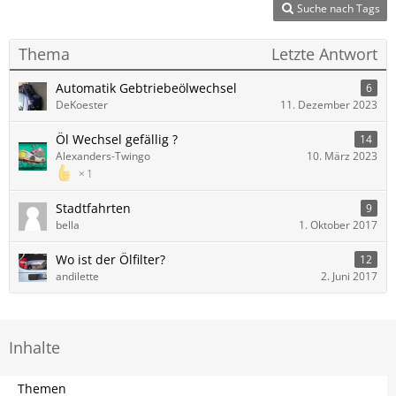
Suche nach Tags
Thema
Letzte Antwort
Automatik Gebtriebeölwechsel
6
DeKoester
11. Dezember 2023
Öl Wechsel gefällig ?
14
Alexanders-Twingo
10. März 2023
1
Stadtfahrten
9
bella
1. Oktober 2017
Wo ist der Ölfilter?
12
andilette
2. Juni 2017
Inhalte
Themen