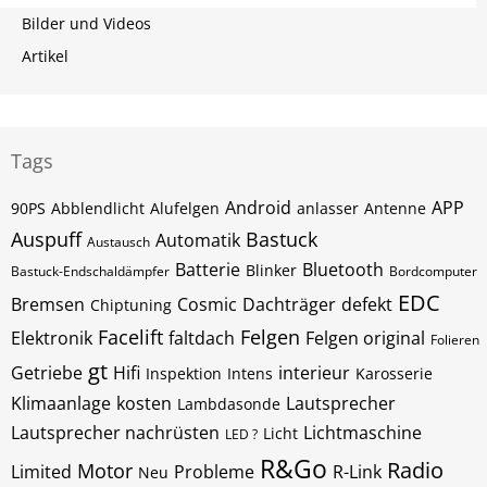
Bilder und Videos
Artikel
Tags
Android
APP
90PS
Abblendlicht
Alufelgen
anlasser
Antenne
Auspuff
Bastuck
Automatik
Austausch
Batterie
Bluetooth
Blinker
Bastuck-Endschaldämpfer
Bordcomputer
EDC
Bremsen
Cosmic
Dachträger
defekt
Chiptuning
Facelift
Felgen
Elektronik
faltdach
Felgen original
Folieren
gt
Getriebe
Hifi
interieur
Inspektion
Intens
Karosserie
Klimaanlage
kosten
Lautsprecher
Lambdasonde
Lautsprecher nachrüsten
Lichtmaschine
Licht
LED ?
R&Go
Radio
Motor
Limited
Probleme
R-Link
Neu