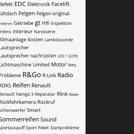
EDC
Facelift
defekt
Elektronik
Felgen
faltdach
Felgen original
gt
Getriebe
Hifi
Inspektion
Folieren
interieur
Intens
Karosserie
Klimaanlage
kosten
Lambdasonde
Lautsprecher
Lautsprecher nachrüsten
Licht
LED ?
Motor
Lichtmaschine
Limited
Neu
R&Go
Radio
Probleme
R-Link
Reifen
Renault
RDKS
Rlink
Renault Twingo 3
Reparatur
Räder
Rückfahrkamera
Rückruf
Smart
Scheinwerfer
Sommerreifen
Sound
sportauspuff
Sport Paket
Startprobleme