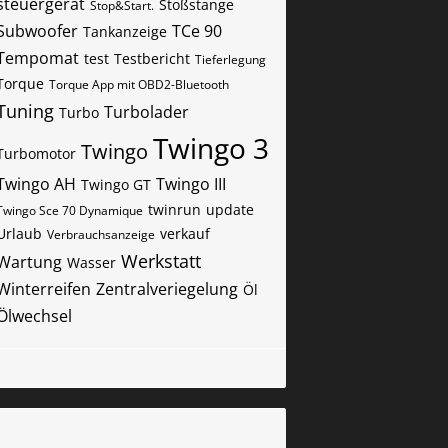
steuergerät
Stoßstange
Stop&Start.
Subwoofer
TCe 90
Tankanzeige
Tempomat
test
Testbericht
Tieferlegung
Torque
Torque App mit OBD2-Bluetooth
Tuning
Turbolader
Turbo
Twingo 3
Twingo
Turbomotor
Twingo AH
Twingo III
Twingo GT
twinrun
update
Twingo Sce 70 Dynamique
Urlaub
verkauf
Verbrauchsanzeige
Werkstatt
Wartung
Wasser
Winterreifen
Zentralveriegelung
Öl
Ölwechsel