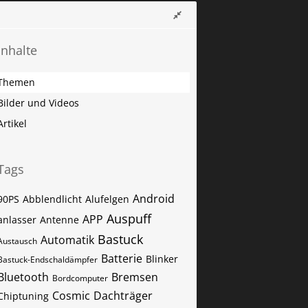
Inhalte
Themen
Bilder und Videos
Artikel
Tags
Android
90PS
Abblendlicht
Alufelgen
Auspuff
APP
anlasser
Antenne
Bastuck
Automatik
Austausch
Batterie
Blinker
Bastuck-Endschaldämpfer
Bluetooth
Bremsen
Bordcomputer
Cosmic
Dachträger
Chiptuning