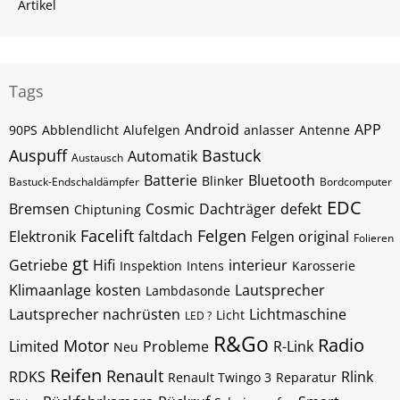
Artikel
Tags
Android
APP
90PS
Abblendlicht
Alufelgen
anlasser
Antenne
Auspuff
Bastuck
Automatik
Austausch
Batterie
Bluetooth
Blinker
Bastuck-Endschaldämpfer
Bordcomputer
EDC
Bremsen
Cosmic
Dachträger
defekt
Chiptuning
Facelift
Felgen
Elektronik
faltdach
Felgen original
Folieren
gt
Getriebe
Hifi
interieur
Inspektion
Intens
Karosserie
Klimaanlage
kosten
Lautsprecher
Lambdasonde
Lautsprecher nachrüsten
Lichtmaschine
Licht
LED ?
R&Go
Radio
Motor
Limited
Probleme
R-Link
Neu
Reifen
Renault
RDKS
Rlink
Renault Twingo 3
Reparatur