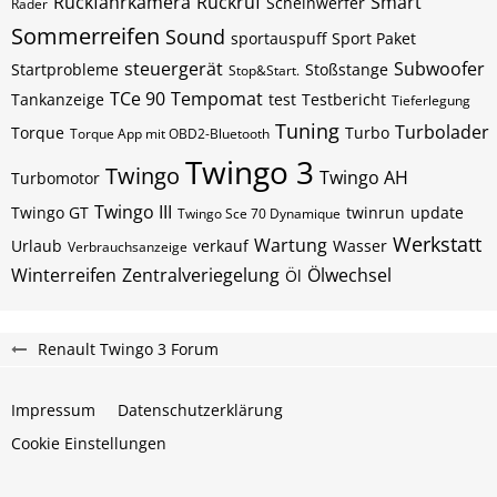
Rückfahrkamera
Rückruf
Smart
Scheinwerfer
Räder
Sommerreifen
Sound
sportauspuff
Sport Paket
steuergerät
Subwoofer
Startprobleme
Stoßstange
Stop&Start.
TCe 90
Tempomat
Tankanzeige
test
Testbericht
Tieferlegung
Tuning
Turbolader
Torque
Turbo
Torque App mit OBD2-Bluetooth
Twingo 3
Twingo
Twingo AH
Turbomotor
Twingo III
Twingo GT
twinrun
update
Twingo Sce 70 Dynamique
Werkstatt
Wartung
Urlaub
verkauf
Wasser
Verbrauchsanzeige
Winterreifen
Zentralveriegelung
Ölwechsel
Öl
Renault Twingo 3 Forum
Impressum
Datenschutzerklärung
Cookie Einstellungen