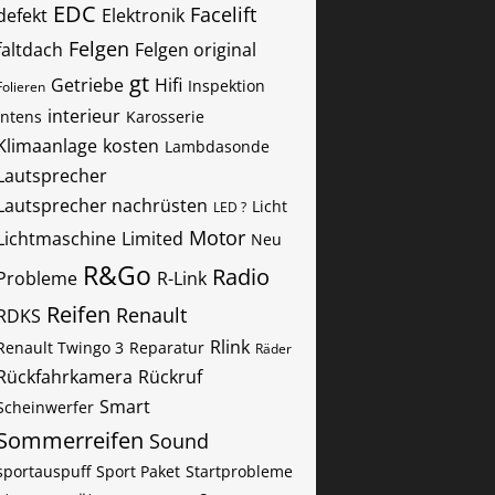
EDC
Facelift
defekt
Elektronik
Felgen
faltdach
Felgen original
gt
Getriebe
Hifi
Inspektion
Folieren
interieur
Intens
Karosserie
Klimaanlage
kosten
Lambdasonde
Lautsprecher
Lautsprecher nachrüsten
Licht
LED ?
Motor
Lichtmaschine
Limited
Neu
R&Go
Radio
Probleme
R-Link
Reifen
Renault
RDKS
Rlink
Renault Twingo 3
Reparatur
Räder
Rückfahrkamera
Rückruf
Smart
Scheinwerfer
Sommerreifen
Sound
sportauspuff
Sport Paket
Startprobleme