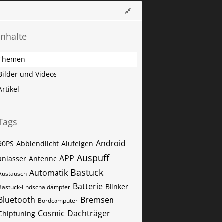
Inhalte
Themen
Bilder und Videos
Artikel
Tags
Android
90PS
Abblendlicht
Alufelgen
Auspuff
APP
anlasser
Antenne
Bastuck
Automatik
Austausch
Batterie
Blinker
Bastuck-Endschaldämpfer
Bluetooth
Bremsen
Bordcomputer
Cosmic
Dachträger
Chiptuning