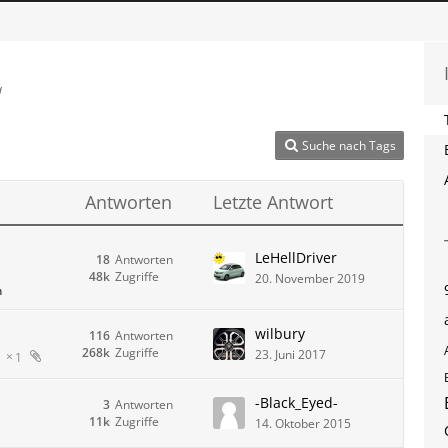
“
Suche nach Tags
Antworten
Letzte Antwort
LeHellDriver
18
Antworten
48k
Zugriffe
20. November 2019
n
wilbury
116
Antworten
268k
Zugriffe
23. Juni 2017
1
-Black_Eyed-
3
Antworten
11k
Zugriffe
14. Oktober 2015