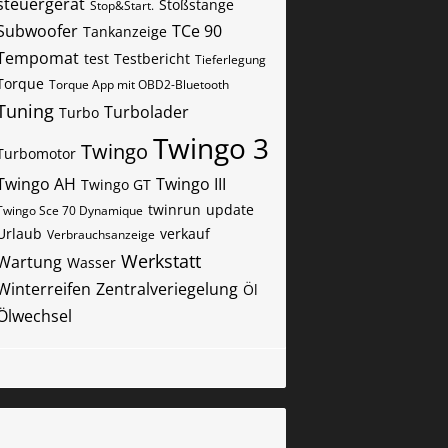
steuergerät
Stoßstange
Stop&Start.
Subwoofer
TCe 90
Tankanzeige
Tempomat
test
Testbericht
Tieferlegung
Torque
Torque App mit OBD2-Bluetooth
Tuning
Turbolader
Turbo
Twingo 3
Twingo
Turbomotor
Twingo AH
Twingo III
Twingo GT
twinrun
update
Twingo Sce 70 Dynamique
Urlaub
verkauf
Verbrauchsanzeige
Werkstatt
Wartung
Wasser
Winterreifen
Zentralveriegelung
Öl
Ölwechsel