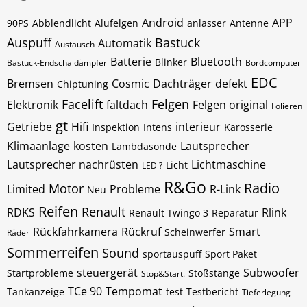
Android
APP
90PS
Abblendlicht
Alufelgen
anlasser
Antenne
Auspuff
Bastuck
Automatik
Austausch
Batterie
Bluetooth
Blinker
Bastuck-Endschaldämpfer
Bordcomputer
EDC
Bremsen
Cosmic
Dachträger
defekt
Chiptuning
Facelift
Felgen
Elektronik
faltdach
Felgen original
Folieren
gt
Getriebe
Hifi
interieur
Inspektion
Intens
Karosserie
Klimaanlage
kosten
Lautsprecher
Lambdasonde
Lautsprecher nachrüsten
Lichtmaschine
Licht
LED ?
R&Go
Radio
Motor
Limited
Probleme
R-Link
Neu
Reifen
Renault
RDKS
Rlink
Renault Twingo 3
Reparatur
Rückfahrkamera
Rückruf
Smart
Scheinwerfer
Räder
Sommerreifen
Sound
sportauspuff
Sport Paket
steuergerät
Subwoofer
Startprobleme
Stoßstange
Stop&Start.
TCe 90
Tempomat
Tankanzeige
test
Testbericht
Tieferlegung