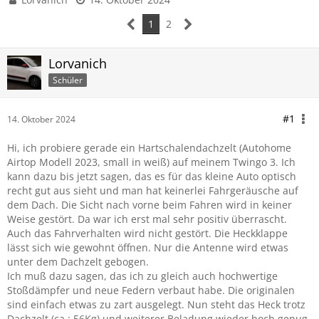
1
2
Lorvanich
Schüler
#1
14. Oktober 2024
Hi, ich probiere gerade ein Hartschalendachzelt (Autohome
Airtop Modell 2023, small in weiß) auf meinem Twingo 3. Ich
kann dazu bis jetzt sagen, das es für das kleine Auto optisch
recht gut aus sieht und man hat keinerlei Fahrgeräusche auf
dem Dach. Die Sicht nach vorne beim Fahren wird in keiner
Weise gestört. Da war ich erst mal sehr positiv überrascht.
Auch das Fahrverhalten wird nicht gestört. Die Heckklappe
lässt sich wie gewohnt öffnen. Nur die Antenne wird etwas
unter dem Dachzelt gebogen.
Ich muß dazu sagen, das ich zu gleich auch hochwertige
Stoßdämpfer und neue Federn verbaut habe. Die originalen
sind einfach etwas zu zart ausgelegt. Nun steht das Heck trotz
Dachzelt (ca.: 56Kg) und weiterer Beladung wieder hoch genug.