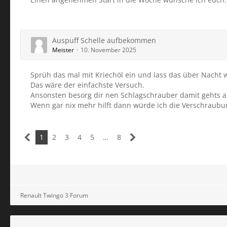
Auspuff Schelle aufbekommen
Meister
10. November 2025
Sprüh das mal mit Kriechöl ein und lass das über Nacht 
Das wäre der einfachste Versuch.
Ansonsten besorg dir nen Schlagschrauber damit gehts au
Wenn gar nix mehr hilft dann würde ich die Verschraub
1
2
3
4
5
…
8
Renault Twingo 3 Forum