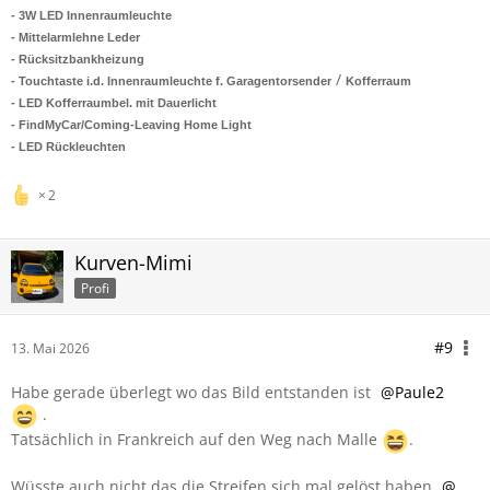
- 3W LED Innenraumleuchte
- Mittelarmlehne Leder
- Rücksitzbankheizung
/
- Touchtaste i.d. Innenraumleuchte f. Garagentorsender
Kofferraum
- LED Kofferraumbel. mit Dauerlicht
-
FindMyCar/Coming-Leaving Home Light
- LED Rückleuchten
2
Kurven-Mimi
Profi
#9
13. Mai 2026
Habe gerade überlegt wo das Bild entstanden ist
Paule2
.
Tatsächlich in Frankreich auf den Weg nach Malle
.
Wüsste auch nicht das die Streifen sich mal gelöst haben