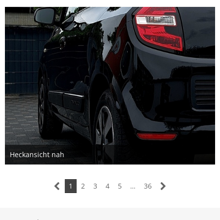
Heckansicht nah
22. Mai 2024
1
2
3
4
5
…
36