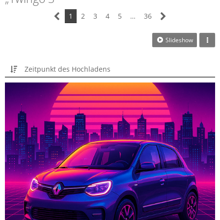
1
2
3
4
5
…
36
Slideshow
Zeitpunkt des Hochladens