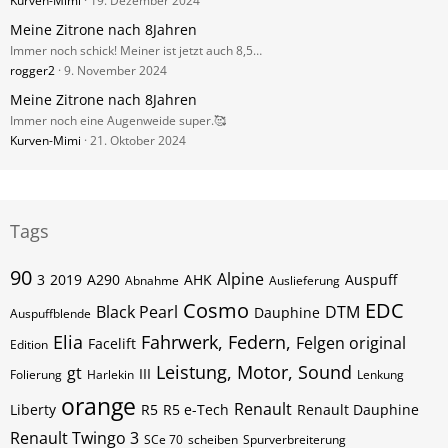
Kurven-Mimi
19. Dezember 2024
Meine Zitrone nach 8Jahren
Immer noch schick! Meiner ist jetzt auch 8,5…
rogger2
9. November 2024
Meine Zitrone nach 8Jahren
Immer noch eine Augenweide super.🥰
Kurven-Mimi
21. Oktober 2024
Tags
90
Alpine
3
2019
A290
AHK
Auspuff
Abnahme
Auslieferung
Cosmo
EDC
Black Pearl
DTM
Dauphine
Auspuffblende
Elia
Fahrwerk, Federn,
Felgen original
Facelift
Edition
Leistung, Motor, Sound
gt
III
Folierung
Harlekin
Lenkung
orange
Renault
Liberty
R5
R5 e-Tech
Renault Dauphine
Renault Twingo 3
SCe 70
scheiben
Spurverbreiterung