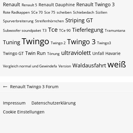
Renault
Renault Twingo 3
Renault Dauphine
Renault 5
Rote Radkappen
SCe 70
Sce 75
scheiben
Schiebedach
Sizilien
Striping GT
Spurverbreiterung
Streifenhörnchen
Tce
Tieferlegung
Subwoofer soundpaket
T3
TCe 90
Tramuntana
Twingo
Twingo 3
Tuning
Twingo 2
Twingo3
ultraviolett
Twin Run
Twingo GT
Unfall Havarie
Tönung
weiß
Waldausfahrt
Vergleich normal und Gewindefa
Version
Renault Twingo 3 Forum
Impressum
Datenschutzerklärung
Cookie Einstellungen