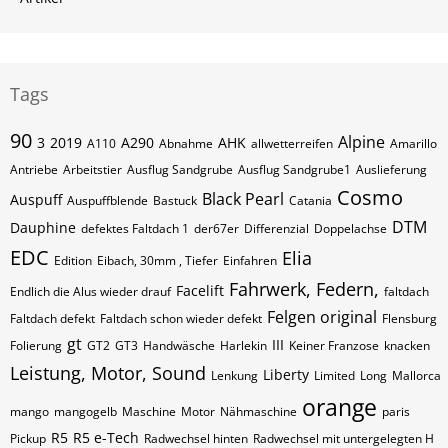
Tags
90
Alpine
3
2019
A290
AHK
A110
Abnahme
allwetterreifen
Amarillo
Antriebe
Arbeitstier
Ausflug Sandgrube
Ausflug Sandgrube1
Auslieferung
Cosmo
Black Pearl
Auspuff
Auspuffblende
Bastuck
Catania
DTM
Dauphine
defektes Faltdach 1
der67er
Differenzial
Doppelachse
EDC
Elia
Edition
Eibach, 30mm , Tiefer
Einfahren
Fahrwerk, Federn,
Facelift
Endlich die Alus wieder drauf
faltdach
Felgen original
Faltdach defekt
Faltdach schon wieder defekt
Flensburg
gt
III
Folierung
GT2
GT3
Handwäsche
Harlekin
Keiner Franzose
knacken
Leistung, Motor, Sound
Liberty
Lenkung
Limited
Long
Mallorca
orange
mango
mangogelb
Maschine
Motor
Nähmaschine
paris
R5
R5 e-Tech
Pickup
Radwechsel hinten
Radwechsel mit untergelegten H