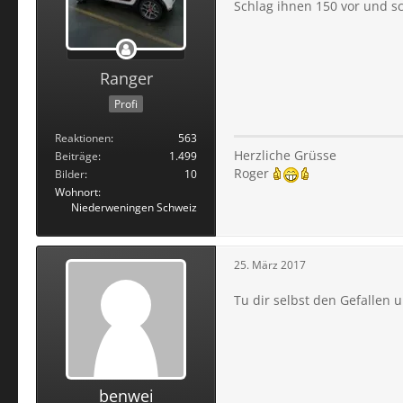
Schlag ihnen 150 vor und s
Ranger
Profi
Reaktionen
563
Herzliche Grüsse
Beiträge
1.499
Roger
Bilder
10
Wohnort
Niederweningen Schweiz
25. März 2017
Tu dir selbst den Gefallen 
benwei