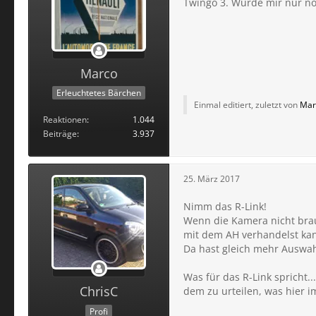
Twingo 3. Würde mir nur no
Marco
Erleuchtetes Bärchen
Einmal editiert, zuletzt von
Mar
Reaktionen
1.044
Beiträge
3.937
25. März 2017
Nimm das R-Link!
Wenn die Kamera nicht brauc
mit dem AH verhandelst kan
Da hast gleich mehr Auswah
Was für das R-Link spricht..
ChrisC
dem zu urteilen, was hier 
Profi