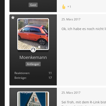
Gast
1
25. März 2017
Ok, ich habe es noch nicht 
Moenkemann
Anfänger
Reaktionen
11
Beiträge
17
25. März 2017
Sei froh, mit dem R-Link bi