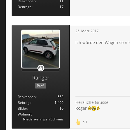
Reaktionen
11
Beiträge
17
25. März 2017
Ich würde den Wagen so n
Ranger
Profi
Reaktionen
563
Herzliche Grüsse
Beiträge
1.499
Roger
Bilder
10
Wohnort
Niederweningen Schweiz
1