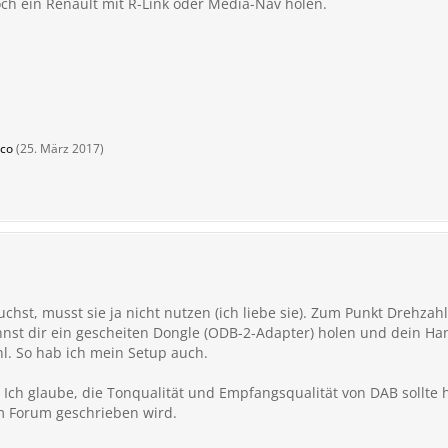
ch ein Renault mit R-Link oder Media-Nav holen.
co
(
25. März 2017
)
hst, musst sie ja nicht nutzen (ich liebe sie). Zum Punkt Drehzahl
nst dir ein gescheiten Dongle (ODB-2-Adapter) holen und dein Han
l. So hab ich mein Setup auch.
. Ich glaube, die Tonqualität und Empfangsqualität von DAB sollte 
im Forum geschrieben wird.