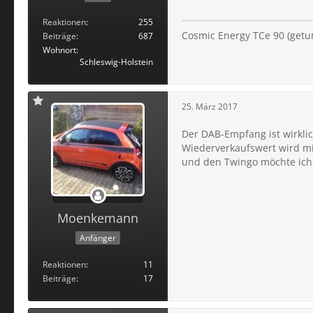
Reaktionen
255
Cosmic Energy TCe 90 (getun
Beiträge
687
Wohnort
Schleswig-Holstein
25. März 2017
Der DAB-Empfang ist wirklic
Wiederverkaufswert wird mit
und den Twingo möchte ich 
Moenkemann
Anfänger
Reaktionen
11
Beiträge
17