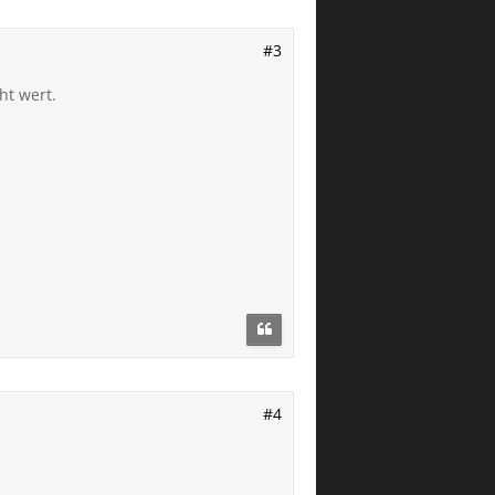
#3
ht wert.
#4