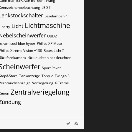
Kann man ESP/ASR Bei dem Twing
Kennzeichenbeleuchtung
LED ?
Lenkstockschalter
Leselampen ?
Lichtmaschine
Licht
Liberty
Nebelscheinwerfer
OBD2
osram cool blue hyper
Philips XP Moto
Philips Xtreme Vision +130
Rotes Licht ?
Rückfahrkamera
rückleuchten heckleuchten
Scheinwerfer
Sport Paket
Stop&Start.
Tankanzeige
Torque
Twingo 3
Verbrauchsanzeige
Verriegelung
X-Treme
Zentralveriegelung
Xenon
Zündung