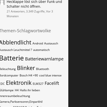
Hecklappe löst sich über Funk und
Schalter nicht öffnen.
21 Antworten, 3.349 Zugriffe, Vor 3
Monaten
Themen-Schlagwortwolke
Abblendlicht
Android
Austausch
Austausch Leuchtmittel ?
automatisch
Batterie
Batteriewarnlampe
Blinker
Beleuchtung
Bluetooth
Bordcomputer
Bosch H4 +90
cool blue intense
Elektronik
Facelift
EDC
ELM327
Glühlampe
H4
Hallo ihr lieben
Innenraumbeleuchtung
Kamera,Parksensoren,Einparkhil