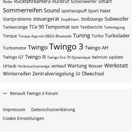
Rückfahrkamera
Rückruf
Smart
Scheinwerfer
Räder
Sommerreifen
Sound
sportauspuff
Sport Paket
steuergerät
Subwoofer
Startprobleme
Stoßstange
Stop&Start.
TCe 90
Tempomat
Tankanzeige
test
Testbericht
Tieferlegung
Tuning
Turbolader
Torque
Turbo
Torque App mit OBD2-Bluetooth
Twingo 3
Twingo
Twingo AH
Turbomotor
Twingo III
Twingo GT
twinrun
update
Twingo Sce 70 Dynamique
Werkstatt
Wartung
Urlaub
verkauf
Wasser
Verbrauchsanzeige
Winterreifen
Zentralveriegelung
Ölwechsel
Öl
Renault Twingo 3 Forum
Impressum
Datenschutzerklärung
Cookie Einstellungen