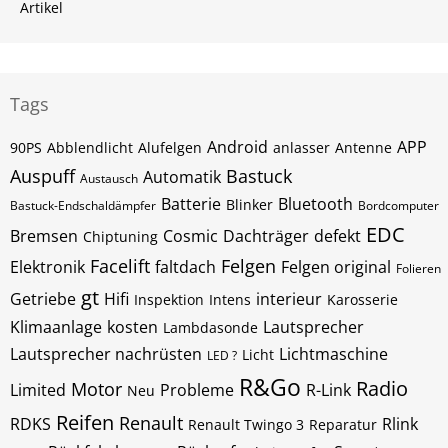
Artikel
Tags
Android
APP
90PS
Abblendlicht
Alufelgen
anlasser
Antenne
Auspuff
Bastuck
Automatik
Austausch
Batterie
Bluetooth
Blinker
Bastuck-Endschaldämpfer
Bordcomputer
EDC
Bremsen
Cosmic
Dachträger
defekt
Chiptuning
Facelift
Felgen
Elektronik
faltdach
Felgen original
Folieren
gt
Getriebe
Hifi
interieur
Inspektion
Intens
Karosserie
Klimaanlage
kosten
Lautsprecher
Lambdasonde
Lautsprecher nachrüsten
Lichtmaschine
Licht
LED ?
R&Go
Radio
Motor
Limited
Probleme
R-Link
Neu
Reifen
Renault
RDKS
Rlink
Renault Twingo 3
Reparatur