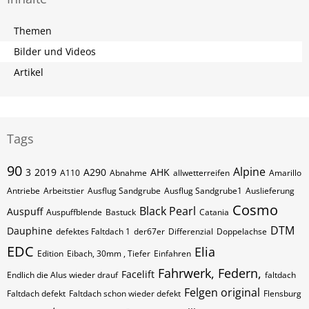
Themen
Bilder und Videos
Artikel
Tags
90
Alpine
3
2019
A290
AHK
A110
Abnahme
allwetterreifen
Amarillo
Antriebe
Arbeitstier
Ausflug Sandgrube
Ausflug Sandgrube1
Auslieferung
Cosmo
Black Pearl
Auspuff
Auspuffblende
Bastuck
Catania
DTM
Dauphine
defektes Faltdach 1
der67er
Differenzial
Doppelachse
EDC
Elia
Edition
Eibach, 30mm , Tiefer
Einfahren
Fahrwerk, Federn,
Facelift
Endlich die Alus wieder drauf
faltdach
Felgen original
Faltdach defekt
Faltdach schon wieder defekt
Flensburg