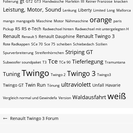
gt
III
Folierung
GT2
GT3
Handwäsche
Harlekin
Keiner Franzose
knacken
Leistung, Motor, Sound
Liberty
Lenkung
Limited
Long
Mallorca
orange
mango
mangogelb
Maschine
Motor
Nähmaschine
paris
R5
R5 e-Tech
Pickup
Radwechsel hinten
Radwechsel mit untergelegten H
Renault
Renault Twingo 3
Renault Dauphine
Renault 5
Rote Radkappen
SCe 70
Sce 75
scheiben
Schiebedach
Sizilien
Striping GT
Spurverbreiterung
Streifenhörnchen
Tce
Tieferlegung
Subwoofer soundpaket
T3
TCe 90
Tramuntana
Twingo
Twingo 3
Tuning
Twingo 2
Twingo3
ultraviolett
Twin Run
Twingo GT
Unfall Havarie
Tönung
weiß
Waldausfahrt
Vergleich normal und Gewindefa
Version
Renault Twingo 3 Forum