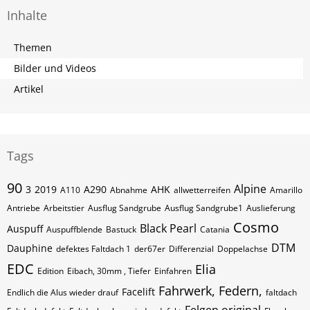
Inhalte
Themen
Bilder und Videos
Artikel
Tags
90
Alpine
3
2019
A290
AHK
A110
Abnahme
allwetterreifen
Amarillo
Antriebe
Arbeitstier
Ausflug Sandgrube
Ausflug Sandgrube1
Auslieferung
Cosmo
Black Pearl
Auspuff
Auspuffblende
Bastuck
Catania
DTM
Dauphine
defektes Faltdach 1
der67er
Differenzial
Doppelachse
EDC
Elia
Edition
Eibach, 30mm , Tiefer
Einfahren
Fahrwerk, Federn,
Facelift
Endlich die Alus wieder drauf
faltdach