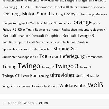
Felgen original
Faltdach defekt
Faltdach schon wieder defekt
Flensburg
gt
III
Folierung
GT2
GT3
Handwäsche
Harlekin
Keiner Franzose
knacken
Leistung, Motor, Sound
Liberty
Lenkung
Limited
Long
Mallorca
orange
mango
mangogelb
Maschine
Motor
Nähmaschine
paris
R5
R5 e-Tech
Pickup
Radwechsel hinten
Radwechsel mit untergelegten H
Renault
Renault Twingo 3
Renault Dauphine
Renault 5
Rote Radkappen
SCe 70
Sce 75
scheiben
Schiebedach
Sizilien
Striping GT
Spurverbreiterung
Streifenhörnchen
Tce
Tieferlegung
Subwoofer soundpaket
T3
TCe 90
Tramuntana
Twingo
Twingo 3
Tuning
Twingo 2
Twingo3
ultraviolett
Twin Run
Twingo GT
Unfall Havarie
Tönung
weiß
Waldausfahrt
Vergleich normal und Gewindefa
Version
Renault Twingo 3 Forum