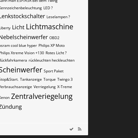
Kann man ESP/ASR Bei dem Twing
Kennzeichenbeleuchtung
LED ?
Lenkstockschalter
Leselampen ?
Lichtmaschine
Licht
Liberty
Nebelscheinwerfer
OBD2
osram cool blue hyper
Philips XP Moto
Philips Xtreme Vision +130
Rotes Licht ?
Rückfahrkamera
rückleuchten heckleuchten
Scheinwerfer
Sport Paket
Stop&Start.
Tankanzeige
Torque
Twingo 3
Verbrauchsanzeige
Verriegelung
X-Treme
Zentralveriegelung
Xenon
Zündung