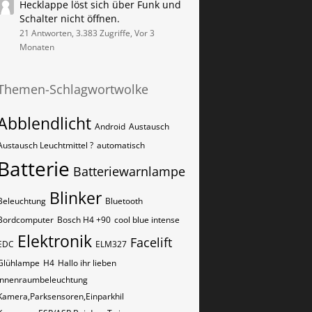
Hecklappe löst sich über Funk und
Schalter nicht öffnen.
21 Antworten, 3.383 Zugriffe, Vor 3
Monaten
Themen-Schlagwortwolke
Abblendlicht
Android
Austausch
Austausch Leuchtmittel ?
automatisch
Batterie
Batteriewarnlampe
Blinker
Beleuchtung
Bluetooth
Bordcomputer
Bosch H4 +90
cool blue intense
Elektronik
Facelift
EDC
ELM327
Glühlampe
H4
Hallo ihr lieben
Innenraumbeleuchtung
Kamera,Parksensoren,Einparkhil