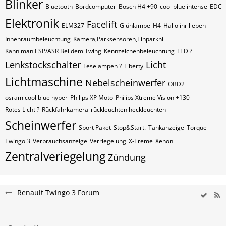
Blinker
Bluetooth
Bordcomputer
Bosch H4 +90
cool blue intense
EDC
Elektronik
Facelift
ELM327
Glühlampe
H4
Hallo ihr lieben
Innenraumbeleuchtung
Kamera,Parksensoren,Einparkhil
Kann man ESP/ASR Bei dem Twing
Kennzeichenbeleuchtung
LED ?
Lenkstockschalter
Licht
Leselampen ?
Liberty
Lichtmaschine
Nebelscheinwerfer
OBD2
osram cool blue hyper
Philips XP Moto
Philips Xtreme Vision +130
Rotes Licht ?
Rückfahrkamera
rückleuchten heckleuchten
Scheinwerfer
Sport Paket
Stop&Start.
Tankanzeige
Torque
Twingo 3
Verbrauchsanzeige
Verriegelung
X-Treme
Xenon
Zentralveriegelung
Zündung
Renault Twingo 3 Forum